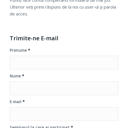
Ulterior veți primi răspuns de la noi cu user-ul și parola
de acces.
Trimite-ne E-mail
Prenume
*
Nume
*
E-mail
*
Seminarul la care ai participat
*